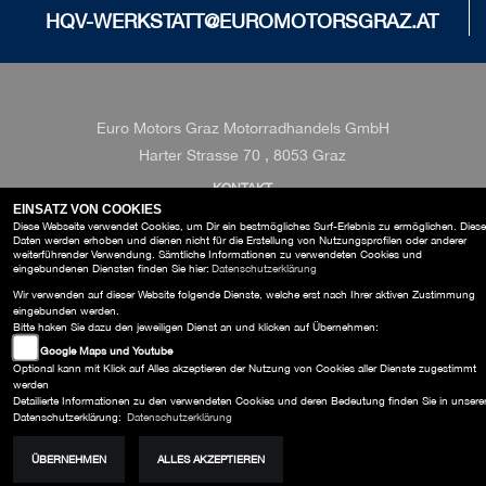
HQV-WERKSTATT@EUROMOTORSGRAZ.AT
Euro Motors Graz Motorradhandels GmbH
Harter Strasse 70 , 8053 Graz
KONTAKT
AGB
EINSATZ VON COOKIES
IMPRESSUM
Diese Webseite verwendet Cookies, um Dir ein bestmögliches Surf-Erlebnis zu ermöglichen. Diese
Daten werden erhoben und dienen nicht für die Erstellung von Nutzungsprofilen oder anderer
weiterführender Verwendung. Sämtliche Informationen zu verwendeten Cookies und
eingebundenen Diensten finden Sie hier:
Datenschutzerklärung
Wir verwenden auf dieser Website folgende Dienste, welche erst nach Ihrer aktiven Zustimmung
eingebunden werden.
Bitte haken Sie dazu den jeweiligen Dienst an und klicken auf Übernehmen:
Google Maps und Youtube
Optional kann mit Klick auf Alles akzeptieren der Nutzung von Cookies aller Dienste zugestimmt
werden
Detailierte Informationen zu den verwendeten Cookies und deren Bedeutung finden Sie in unsere
Datenschutzerklärung:
Datenschutzerklärung
ÜBERNEHMEN
ALLES AKZEPTIEREN